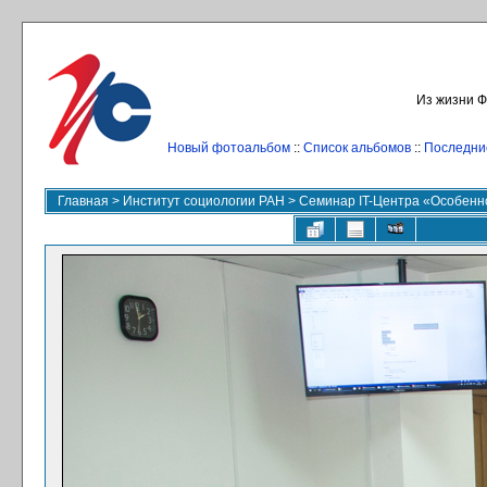
Из жизни Ф
Новый фотоальбом
::
Список альбомов
::
Последни
Главная
>
Институт социологии РАН
>
Cеминар IT-Центра «Особенно