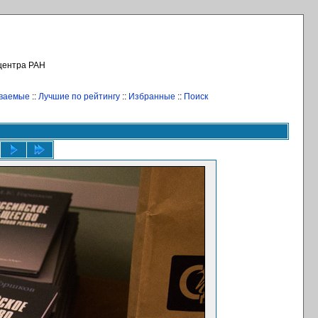
 центра РАН
иваемые
::
Лучшие по рейтингу
::
Избранные
::
Поиск