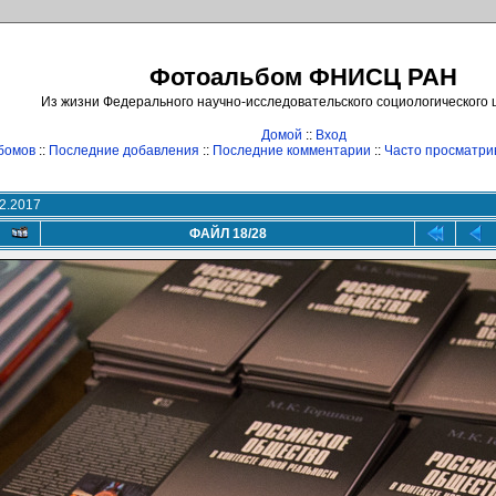
Фотоальбом ФНИСЦ РАН
Из жизни Федерального научно-исследовательского социологического
Домой
::
Вход
бомов
::
Последние добавления
::
Последние комментарии
::
Часто просматр
2.2017
ФАЙЛ 18/28