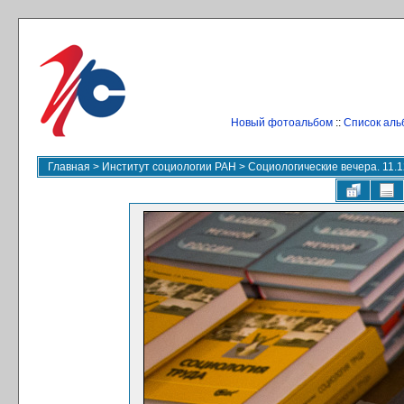
Новый фотоальбом
::
Список аль
Главная
>
Институт социологии РАН
>
Социологические вечера. 11.1