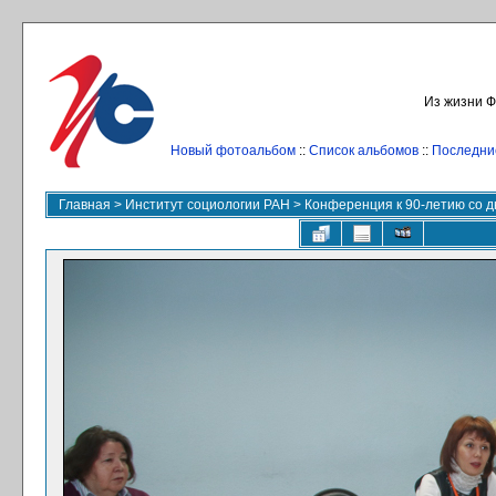
Из жизни Ф
Новый фотоальбом
::
Список альбомов
::
Последни
Главная
>
Институт социологии РАН
>
Конференция к 90-летию со дн