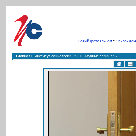
Новый фотоальбом
::
Список аль
Главная
>
Институт социологии РАН
>
Научные семинары