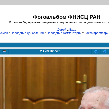
Фотоальбом ФНИСЦ РАН
Из жизни Федерального научно-исследовательского социологического
Домой
::
Вход
бомов
::
Последние добавления
::
Последние комментарии
::
Часто просматр
ФАЙЛ 164/576