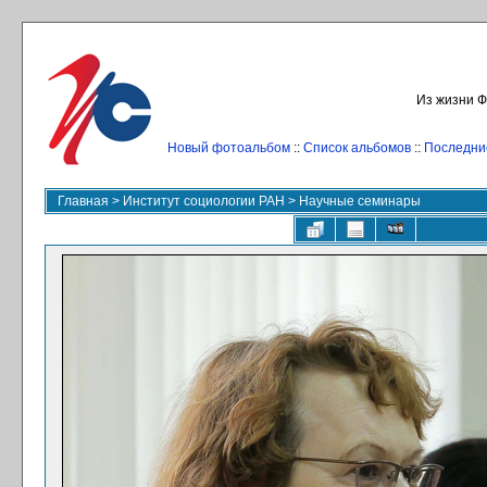
Из жизни Ф
Новый фотоальбом
::
Список альбомов
::
Последни
Главная
>
Институт социологии РАН
>
Научные семинары