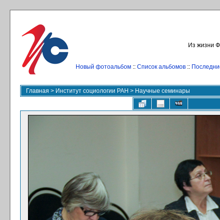
Из жизни Ф
Новый фотоальбом
::
Список альбомов
::
Последни
Главная
>
Институт социологии РАН
>
Научные семинары