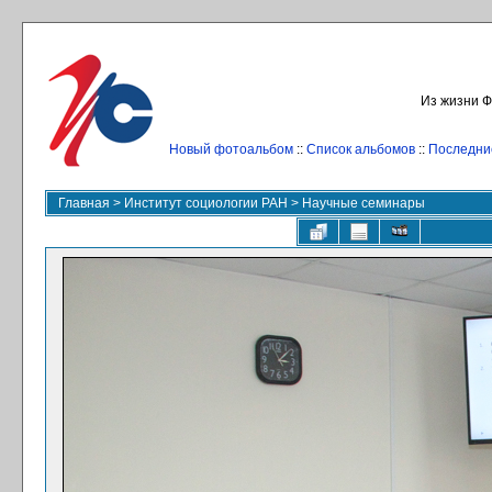
Из жизни Ф
Новый фотоальбом
::
Список альбомов
::
Последни
Главная
>
Институт социологии РАН
>
Научные семинары