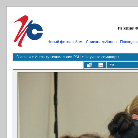
Из жизни Ф
Новый фотоальбом
::
Список альбомов
::
Последни
Главная
>
Институт социологии РАН
>
Научные семинары