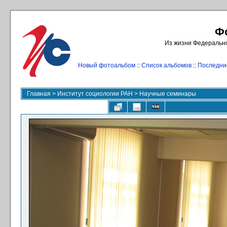
Ф
Из жизни Федерально
Новый фотоальбом
::
Список альбомов
::
Последни
Главная
>
Институт социологии РАН
>
Научные семинары