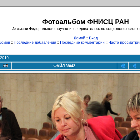
Фотоальбом ФНИСЦ РАН
Из жизни Федерального научно-исследовательского социологического
Домой
::
Вход
бомов
::
Последние добавления
::
Последние комментарии
::
Часто просматр
 2010
ФАЙЛ 38/42