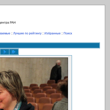
 центра РАН
иваемые
::
Лучшие по рейтингу
::
Избранные
::
Поиск