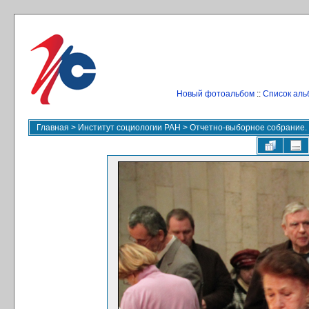
Новый фотоальбом
::
Список аль
Главная
>
Институт социологии РАН
>
Отчетно-выборное собрание.