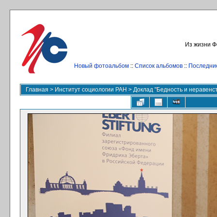
Из жизни Ф
Новый фотоальбом
::
Список альбомов
::
Последни
Главная
>
Институт социологии РАН
>
Доклад "Бедность и неравенств