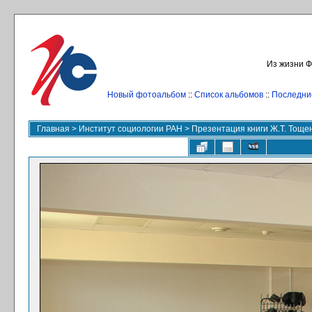
Из жизни Ф
Новый фотоальбом
::
Список альбомов
::
Последни
Главная
>
Институт социологии РАН
>
Презентация книги Ж.Т. Тоще