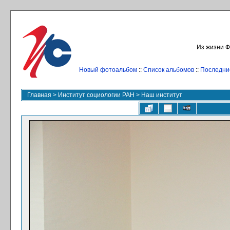
Из жизни Ф
Новый фотоальбом
::
Список альбомов
::
Последни
Главная
>
Институт социологии РАН
>
Наш институт