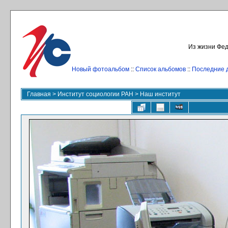
Из жизни Фед
Новый фотоальбом
::
Список альбомов
::
Последние 
Главная
>
Институт социологии РАН
>
Наш институт