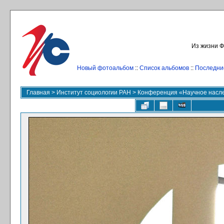
Из жизни Ф
Новый фотоальбом
::
Список альбомов
::
Последни
Главная
>
Институт социологии РАН
>
Конференция «Научное наслед