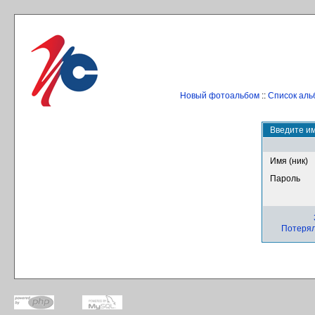
Новый фотоальбом
::
Список аль
Введите им
Имя (ник)
Пароль
Потерял