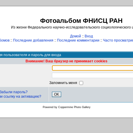
Фотоальбом ФНИСЦ РАН
Из жизни Федерального научно-исследовательского социологического
Домой
::
Вход
бомов
::
Последние добавления
::
Последние комментарии
::
Часто просматр
я пользователя и пароль для входа
Внимание! Ваш браузер не принимает cookies
Запомнить меня
Забыли пароль?
OK
и ссылку на активацию?
Powered by
Coppermine Photo Gallery