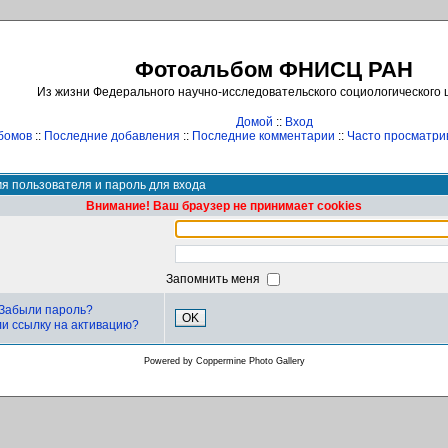
Фотоальбом ФНИСЦ РАН
Из жизни Федерального научно-исследовательского социологического
Домой
::
Вход
бомов
::
Последние добавления
::
Последние комментарии
::
Часто просматр
я пользователя и пароль для входа
Внимание! Ваш браузер не принимает cookies
Запомнить меня
Забыли пароль?
OK
и ссылку на активацию?
Powered by
Coppermine Photo Gallery