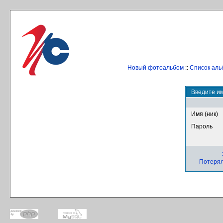
Новый фотоальбом
::
Список аль
Введите им
Имя (ник)
Пароль
Потерял