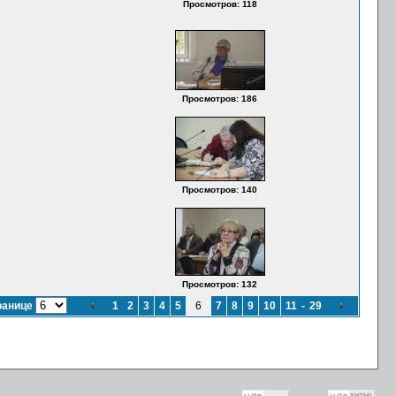
Просмотров: 118
Просмотров: 186
Просмотров: 140
Просмотров: 132
ранице
1
2
3
4
5
6
7
8
9
10
11
-
29