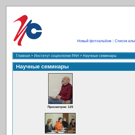
Новый фотоальбом
::
Список аль
Главная
>
Институт социологии РАН
>
Научные семинары
Научные семинары
Просмотров: 125