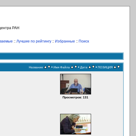
 центра РАН
иваемые
::
Лучшие по рейтингу
::
Избранные
::
Поиск
•
•
•
Название
Имя Файла
Дата
ПОЗИЦИЯ
Просмотров: 131