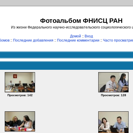
Фотоальбом ФНИСЦ РАН
Из жизни Федерального научно-исследовательского социологического
Домой
::
Вход
бомов
::
Последние добавления
::
Последние комментарии
::
Часто просматр
Просмотров: 142
Просмотров: 128