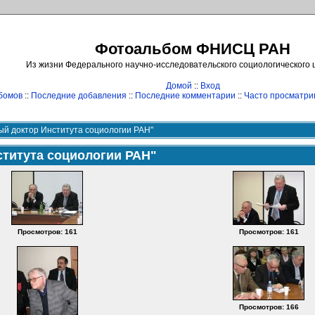
Фотоальбом ФНИСЦ РАН
Из жизни Федерального научно-исследовательского социологического
Домой
::
Вход
бомов
::
Последние добавления
::
Последние комментарии
::
Часто просматр
ый доктор Института социологии РАН"
ститута социологии РАН"
Просмотров: 161
Просмотров: 161
Просмотров: 166