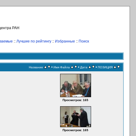
 центра РАН
иваемые
::
Лучшие по рейтингу
::
Избранные
::
Поиск
•
•
•
Название
Имя Файла
Дата
ПОЗИЦИЯ
Просмотров: 165
Просмотров: 165