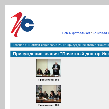
Новый фотоальбом
::
Список аль
Главная
>
Институт социологии РАН
>
Присуждение звания "Почетн
Присуждение звания "Почетный доктор Ин
Просмотров: 153
Просмотров: 160