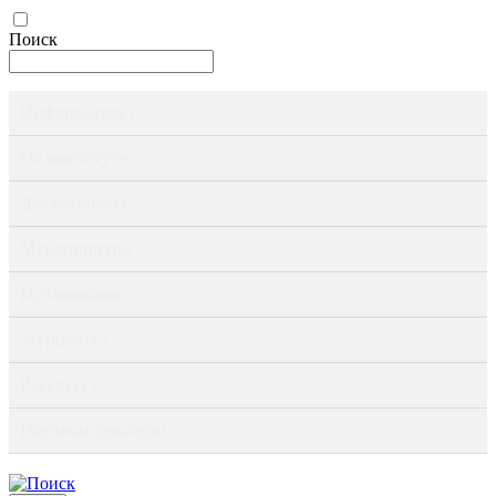
Поиск
Информация ›
Об институте ›
Деятельность ›
Мероприятия ›
Публикации ›
Журналы ›
Ресурсы ›
Научные доклады ›