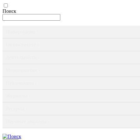
Поиск
Информация ›
Об институте ›
Деятельность ›
Мероприятия ›
Публикации ›
Журналы ›
Ресурсы ›
Научные доклады ›