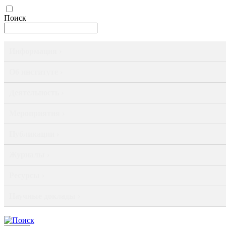
Поиск
Информация ›
Об институте ›
Деятельность ›
Мероприятия ›
Публикации ›
Журналы ›
Ресурсы ›
Научные доклады ›