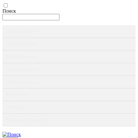
Поиск
Информация ›
Об институте ›
Деятельность ›
Мероприятия ›
Публикации ›
Журналы ›
Ресурсы ›
Научные доклады ›