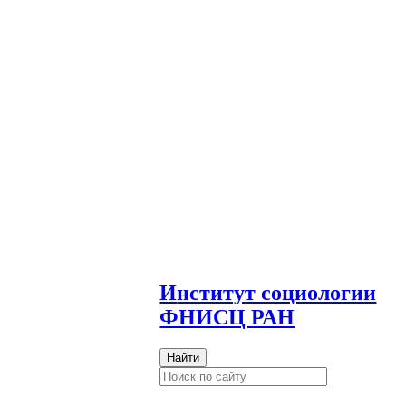
И
нститут социологии
ФНИСЦ РАН
Найти