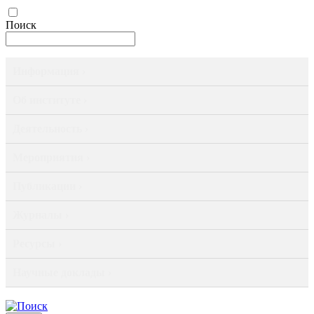
Поиск
Информация ›
Об институте ›
Деятельность ›
Мероприятия ›
Публикации ›
Журналы ›
Ресурсы ›
Научные доклады ›