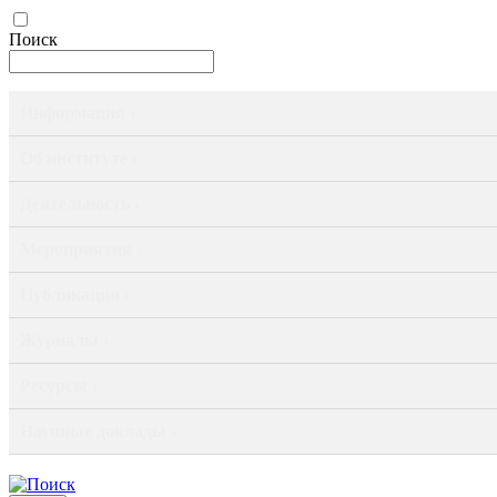
Поиск
Информация ›
Об институте ›
Деятельность ›
Мероприятия ›
Публикации ›
Журналы ›
Ресурсы ›
Научные доклады ›