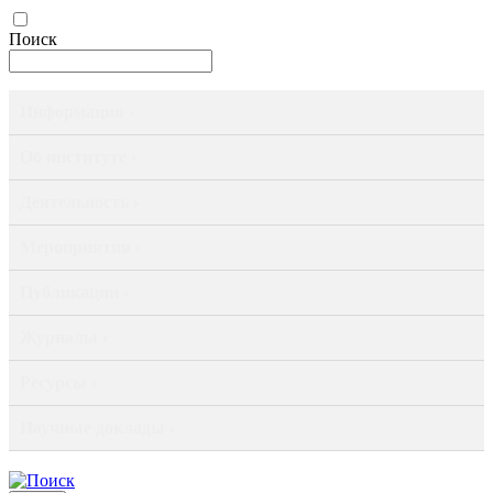
Поиск
Информация ›
Об институте ›
Деятельность ›
Мероприятия ›
Публикации ›
Журналы ›
Ресурсы ›
Научные доклады ›