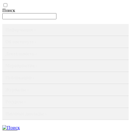
Поиск
Информация ›
Об институте ›
Деятельность ›
Мероприятия ›
Публикации ›
Журналы ›
Ресурсы ›
Научные доклады ›