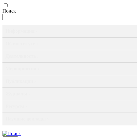
Поиск
Информация ›
Об институте ›
Деятельность ›
Мероприятия ›
Публикации ›
Журналы ›
Ресурсы ›
Научные доклады ›