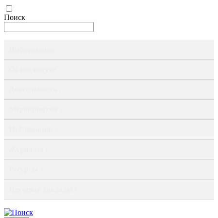
Поиск
Информация ›
Об институте ›
Деятельность ›
Мероприятия ›
Публикации ›
Журналы ›
Ресурсы ›
Научные доклады ›