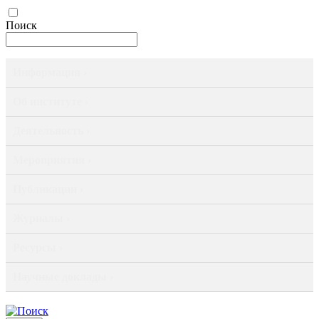
Поиск
Информация ›
Об институте ›
Деятельность ›
Мероприятия ›
Публикации ›
Журналы ›
Ресурсы ›
Научные доклады ›