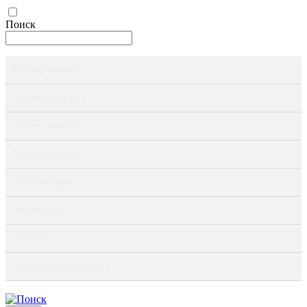
Поиск
Информация ›
Об институте ›
Деятельность ›
Мероприятия ›
Публикации ›
Журналы ›
Ресурсы ›
Научные доклады ›