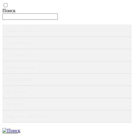
Поиск
Информация ›
Об институте ›
Деятельность ›
Мероприятия ›
Публикации ›
Журналы ›
Ресурсы ›
Научные доклады ›