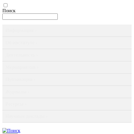
Поиск
Информация ›
Об институте ›
Деятельность ›
Мероприятия ›
Публикации ›
Журналы ›
Ресурсы ›
Научные доклады ›