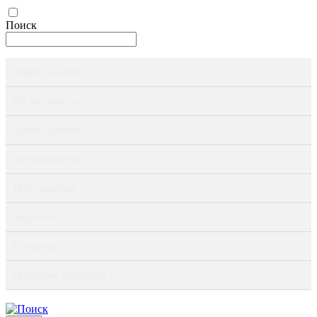
Поиск
Информация ›
Об институте ›
Деятельность ›
Мероприятия ›
Публикации ›
Журналы ›
Ресурсы ›
Научные доклады ›