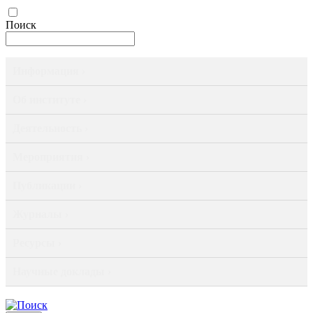
Поиск
Информация ›
Об институте ›
Деятельность ›
Мероприятия ›
Публикации ›
Журналы ›
Ресурсы ›
Научные доклады ›