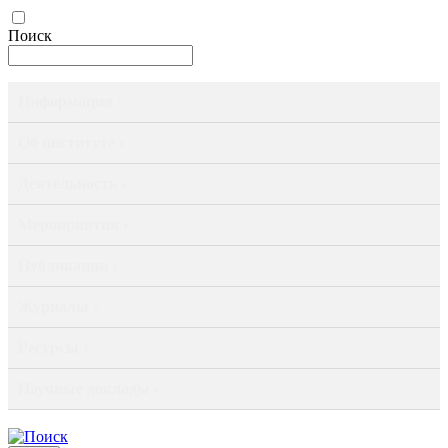
Поиск
Информация ›
Об институте ›
Деятельность ›
Мероприятия ›
Публикации ›
Журналы ›
Ресурсы ›
Научные доклады ›