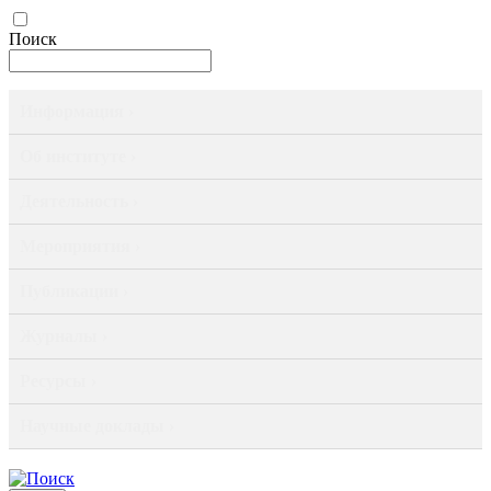
Поиск
Информация ›
Об институте ›
Деятельность ›
Мероприятия ›
Публикации ›
Журналы ›
Ресурсы ›
Научные доклады ›