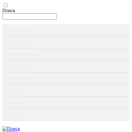
Поиск
Информация ›
Об институте ›
Деятельность ›
Мероприятия ›
Публикации ›
Журналы ›
Ресурсы ›
Научные доклады ›