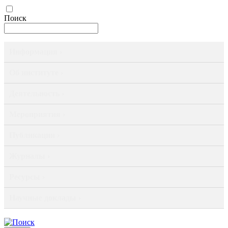
Поиск
Информация ›
Об институте ›
Деятельность ›
Мероприятия ›
Публикации ›
Журналы ›
Ресурсы ›
Научные доклады ›