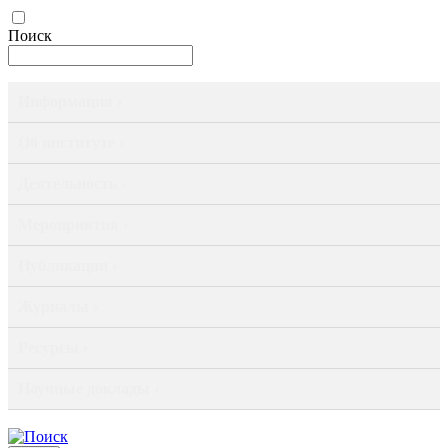
Поиск
Информация ›
Об институте ›
Деятельность ›
Мероприятия ›
Публикации ›
Журналы ›
Ресурсы ›
Научные доклады ›