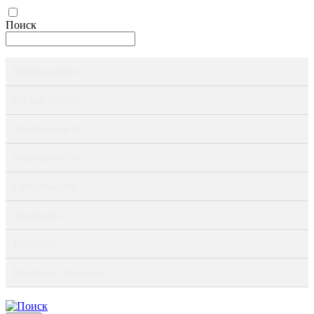
Поиск
Информация ›
Об институте ›
Деятельность ›
Мероприятия ›
Публикации ›
Журналы ›
Ресурсы ›
Научные доклады ›