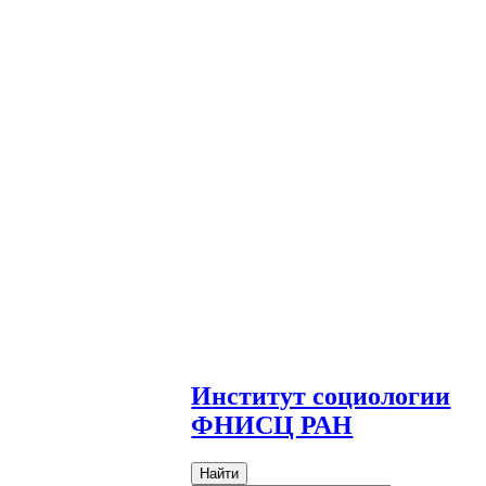
И
нститут социологии
ФНИСЦ РАН
Найти