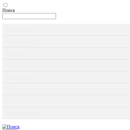
Поиск
Информация ›
Об институте ›
Деятельность ›
Мероприятия ›
Публикации ›
Журналы ›
Ресурсы ›
Научные доклады ›