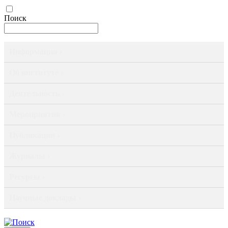
Поиск
Информация ›
Об институте ›
Деятельность ›
Мероприятия ›
Публикации ›
Журналы ›
Ресурсы ›
Научные доклады ›