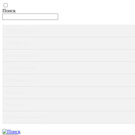
Поиск
Информация ›
Об институте ›
Деятельность ›
Мероприятия ›
Публикации ›
Журналы ›
Ресурсы ›
Научные доклады ›