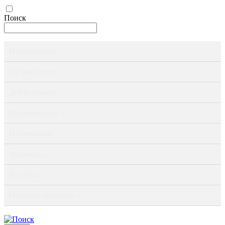
Поиск
Информация ›
Об институте ›
Деятельность ›
Мероприятия ›
Публикации ›
Журналы ›
Ресурсы ›
Научные доклады ›