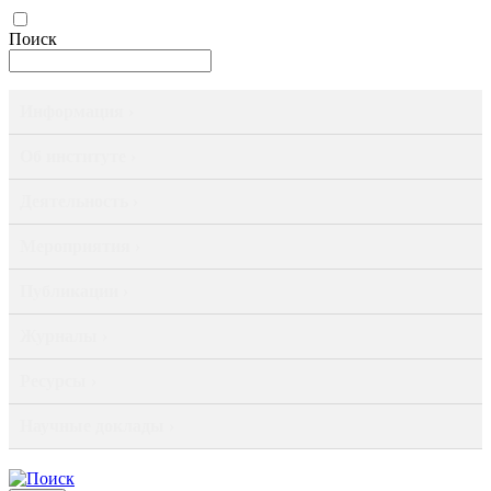
Поиск
Информация ›
Об институте ›
Деятельность ›
Мероприятия ›
Публикации ›
Журналы ›
Ресурсы ›
Научные доклады ›