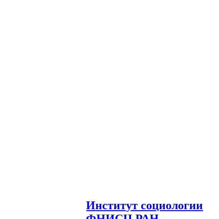
И
нститут социологии
ФНИСЦ РАН