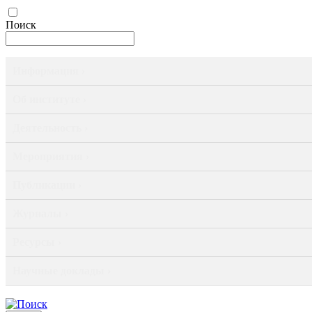
Поиск
Информация ›
Об институте ›
Деятельность ›
Мероприятия ›
Публикации ›
Журналы ›
Ресурсы ›
Научные доклады ›