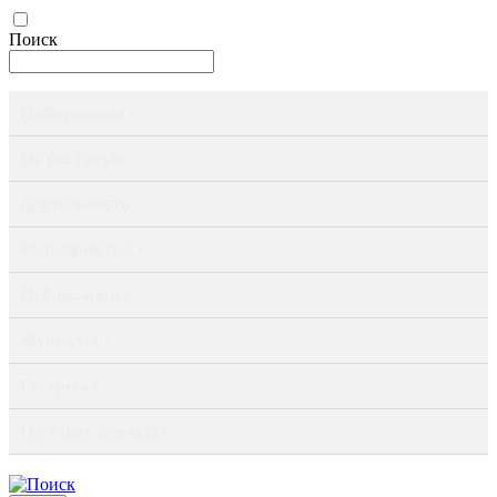
Поиск
Информация ›
Об институте ›
Деятельность ›
Мероприятия ›
Публикации ›
Журналы ›
Ресурсы ›
Научные доклады ›